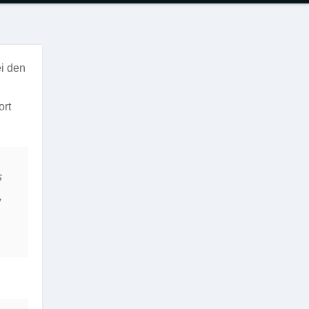
ei den
ort
s
,